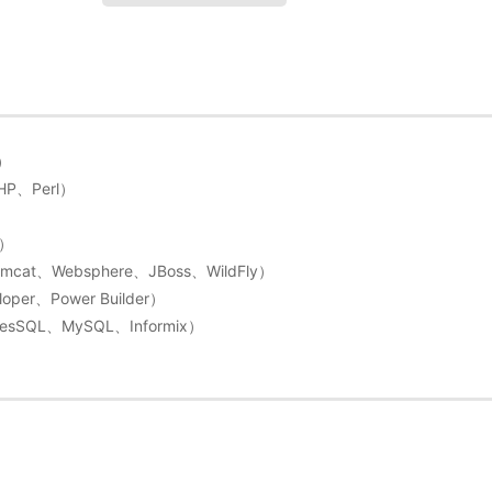
）
PHP、Perl）
e）
t、Websphere、JBoss、WildFly）
loper、Power Builder）
esSQL、MySQL、Informix）